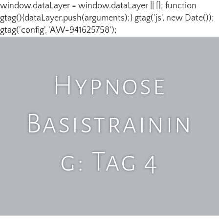
window.dataLayer = window.dataLayer || []; function
gtag(){dataLayer.push(arguments);} gtag('js', new Date());
gtag('config', 'AW-941625758');
Hypnose
Basistrainin
g: Tag 4